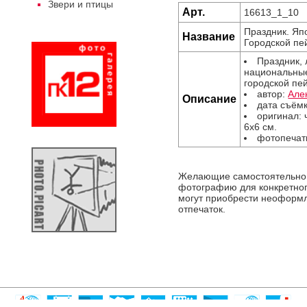
Звери и птицы
Арт.
16613_1_10
Праздник. Яп
Название
Городской пе
Праздник,
национальны
городской пе
автор:
Але
Описание
дата съёмк
оригинал: 
6х6 см.
фотопечат
Желающие самостоятельно
фотографию для конкретног
могут приобрести неоформ
отпечаток.