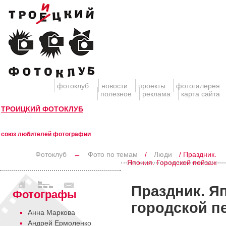
фотоклуб
новости
проекты
фотогалерея
полезное
реклама
карта сайта
ТРОИЦКИЙ ФОТОКЛУБ
союз любителей фотографии
Фотоклуб
←
Фото по темам
/
Люди
/ Праздник.
Япония. Городской пейзаж
Праздник. Я
Фотографы
городской п
Анна Маркова
Андрей Ермоленко