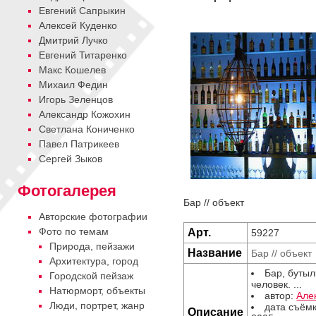
Евгений Сапрыкин
Алексей Куденко
Дмитрий Лучко
Евгений Титаренко
Макс Кошелев
Михаил Федин
Игорь Зеленцов
Александр Кожохин
Cветлана Кониченко
Павел Патрикеев
Сергей Зыков
Фотогалерея
Бар // объект
Авторские фотографии
Фото по темам
Арт.
59227
Природа, пейзажи
Название
Бар // объект
Архитектура, город
Бар, бутыл
Городской пейзаж
человек. ...
Натюрморт, объекты
автор:
Але
Люди, портрет, жанр
дата съём
Описание