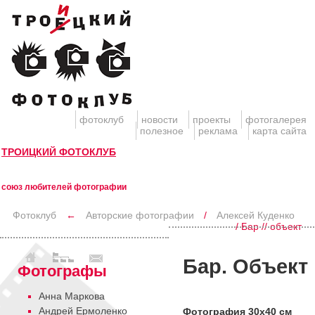
фотоклуб
новости
проекты
фотогалерея
полезное
реклама
карта сайта
ТРОИЦКИЙ ФОТОКЛУБ
союз любителей фотографии
Фотоклуб
←
Авторские фотографии
/
Алексей Куденко
/ Бар // объект
Бар. Объект
Фотографы
Анна Маркова
Андрей Ермоленко
Фотография 30х40 см