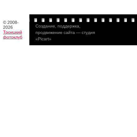
© 2008-
Создание
,
поддержка,
2026
Троицкий
продвижение сайта
—
студия
фотоклуб
«Picart»