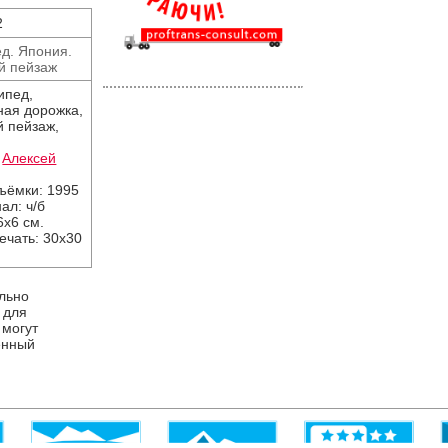
2
д. Япония.
й пейзаж
ипед,
ая дорожка,
й пейзаж,
:
Алексей
съёмки: 1995
ал: ч/б
6х6 см.
ечать: 30х30
льно
 для
 могут
енный