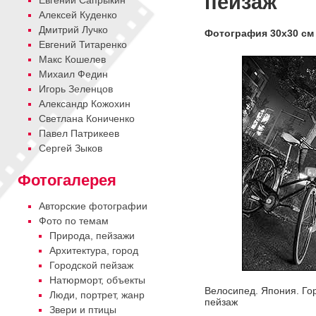
пейзаж
Евгений Сапрыкин
Алексей Куденко
Дмитрий Лучко
Фотография 30х30 см
Евгений Титаренко
Макс Кошелев
Михаил Федин
Игорь Зеленцов
Александр Кожохин
Cветлана Кониченко
Павел Патрикеев
Сергей Зыков
Фотогалерея
Авторские фотографии
Фото по темам
Природа, пейзажи
Архитектура, город
Городской пейзаж
Натюрморт, объекты
Велосипед. Япония. Го
Люди, портрет, жанр
пейзаж
Звери и птицы