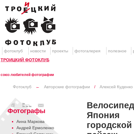
фотоклуб
новости
проекты
фотогалерея
полезное
ТРОИЦКИЙ ФОТОКЛУБ
союз любителей фотографии
Фотоклуб
←
Авторские фотографии
/
Алексей Куденко
Велосипед
Фотографы
Япония
Анна Маркова
городской
Андрей Ермоленко