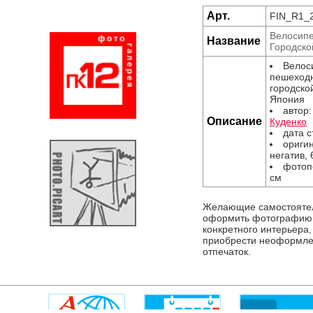
Арт.
FIN_R1_
Велосипе
Название
Городско
Велос
пешеходн
городско
Япония
автор
Описание
Куденко
дата 
оригин
негатив, 
фотоп
см
Желающие самостояте
оформить фотографию
конкретного интерьера,
приобрести неоформл
отпечаток.