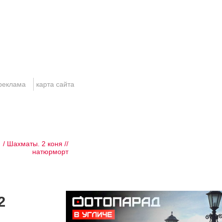
реклама
карта сайта
/ Шахматы. 2 коня //
натюрморт
2