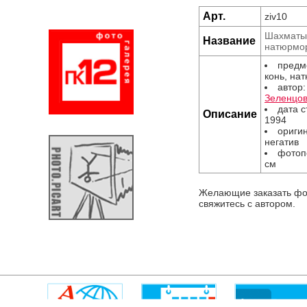
Арт.
ziv10
Шахматы. 
Название
натюрмо
предм
конь, нат
автор
Зеленцо
дата 
Описание
1994
оригин
негатив
фотоп
см
Желающие заказать фо
свяжитесь с автором.