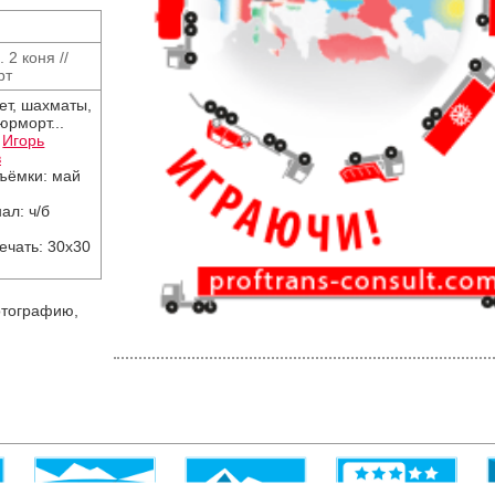
2 коня //
рт
ет, шахматы,
юрморт...
:
Игорь
в
съёмки: май
ал: ч/б
ечать: 30х30
тографию,