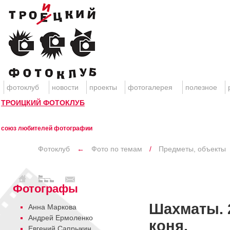
фотоклуб
новости
проекты
фотогалерея
полезное
ТРОИЦКИЙ ФОТОКЛУБ
союз любителей фотографии
Фотоклуб
←
Фото по темам
/
Предметы, объекты
Фотографы
Шахматы. 
Анна Маркова
Андрей Ермоленко
коня.
Евгений Сапрыкин