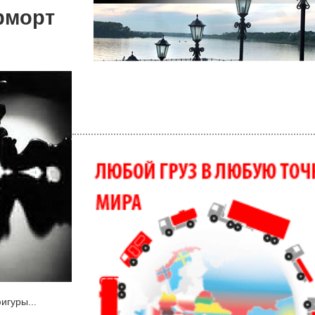
рморт
игуры...