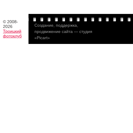
© 2008-
Создание
,
поддержка,
2026
Троицкий
продвижение сайта
—
студия
фотоклуб
«Picart»