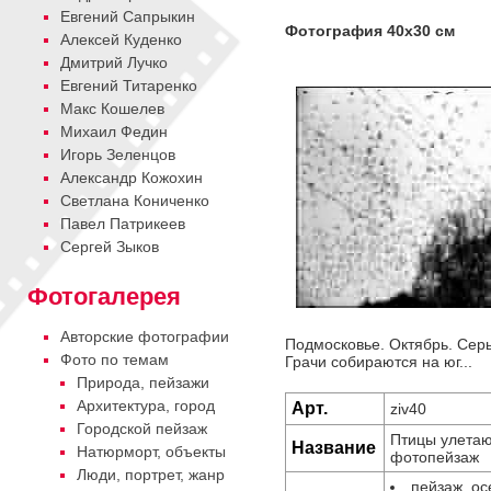
Евгений Сапрыкин
Фотография 40х30 см
Алексей Куденко
Дмитрий Лучко
Евгений Титаренко
Макс Кошелев
Михаил Федин
Игорь Зеленцов
Александр Кожохин
Cветлана Кониченко
Павел Патрикеев
Сергей Зыков
Фотогалерея
Авторские фотографии
Подмосковье. Октябрь. Сер
Фото по темам
Грачи собираются на юг...
Природа, пейзажи
Архитектура, город
Арт.
ziv40
Городской пейзаж
Птицы улетают
Название
Натюрморт, объекты
фотопейзаж
Люди, портрет, жанр
пейзаж, ос