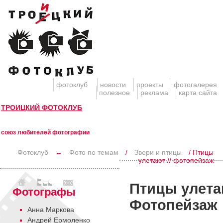
фотоклуб
новости
проекты
фотогалерея
полезное
реклама
карта сайта
ТРОИЦКИЙ ФОТОКЛУБ
союз любителей фотографии
Фотоклуб
←
Фото по темам
/
Звери и птицы
/ Птицы
улетают // фотопейзаж
Птицы улета
Фотографы
Фотопейзаж
Анна Маркова
Андрей Ермоленко