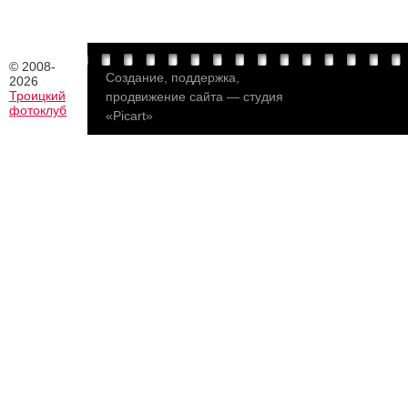
© 2008-
Создание
,
поддержка,
2026
Троицкий
продвижение сайта
—
студия
фотоклуб
«Picart»