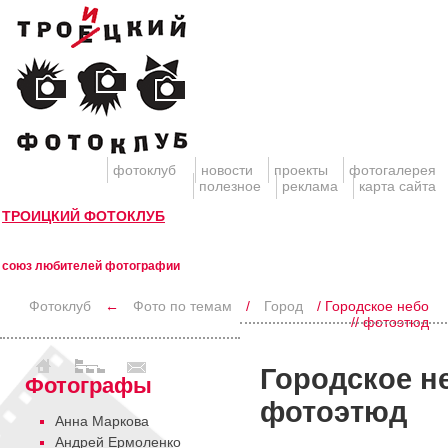
фотоклуб
новости
проекты
фотогалерея
полезное
реклама
карта сайта
ТРОИЦКИЙ ФОТОКЛУБ
союз любителей фотографии
Фотоклуб
←
Фото по темам
/
Город
/ Городское небо
// фотоэтюд
Городское не
Фотографы
фотоэтюд
Анна Маркова
Андрей Ермоленко