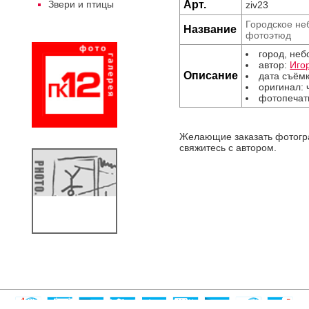
Арт.
Звери и птицы
ziv23
Городское неб
Название
фотоэтюд
город, небо
автор:
Иго
Описание
дата съёмк
оригинал: 
фотопечат
Желающие заказать фотог
свяжитесь с автором.