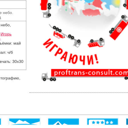
е небо.
д
 небо,
:
Игорь
в
съёмки: май
ал: ч/б
ечать: 30х30
тографию,