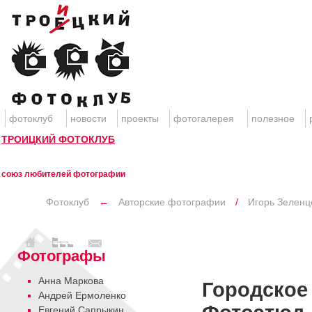
фотоклуб
новости
проекты
фотогалерея
полезное
ТРОИЦКИЙ ФОТОКЛУБ
союз любителей фотографии
Фотоклуб
←
Авторские фотографии
/
Игорь Зеленц
Фотографы
Анна Маркова
Городское
Андрей Ермоленко
Евгений Сапрыкин