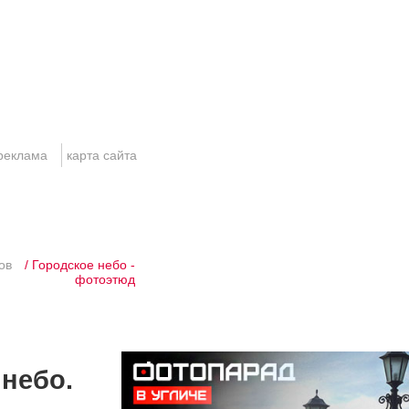
реклама
карта сайта
ов
/ Городское небо -
фотоэтюд
 небо.