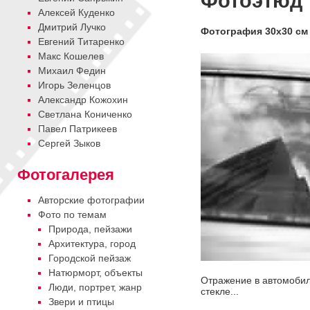
Фотоэтюд
Алексей Куденко
Дмитрий Лучко
Фотография 30х30 см
Евгений Титаренко
Макс Кошелев
Михаил Федин
Игорь Зеленцов
Александр Кожохин
Cветлана Кониченко
Павел Патрикеев
Сергей Зыков
Фотогалерея
Авторские фотографии
Фото по темам
Природа, пейзажи
Архитектура, город
Городской пейзаж
Натюрморт, объекты
Отражение в автомоби
Люди, портрет, жанр
стекле...
Звери и птицы