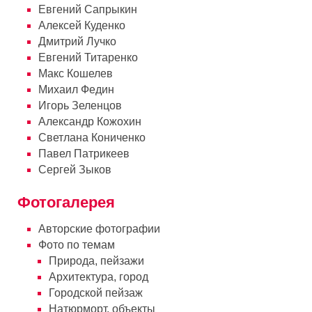
Городские
Евгений Сапрыкин
Алексей Куденко
пейзажи
из
Дмитрий Лучко
путешествий
Евгений Титаренко
по Италии.
Макс Кошелев
Генуя и её
Михаил Федин
жители...
Игорь Зеленцов
Александр Кожохин
Cветлана Кониченко
Павел Патрикеев
Сергей Зыков
Фотогалерея
Авторские фотографии
Фото по темам
Природа, пейзажи
Архитектура, город
Сибирь / Алтай
Городской пейзаж
Натюрморт, объекты