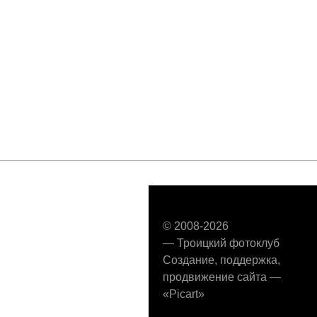
Фотопейзажи
из путешествий по Южным
Курилам: горячие реки, зеленые и красные
озера, разноцветные водопады
© 2008-2026
—
Троицкий фотоклуб
Создание
,
поддержка,
продвижение сайта
—
«Picart»