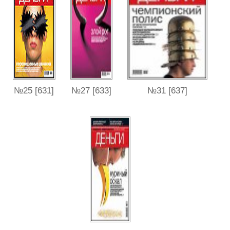
№25 [631]
№27 [633]
№31 [637]