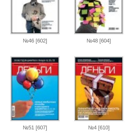
№46 [602]
№48 [604]
№51 [607]
№4 [610]