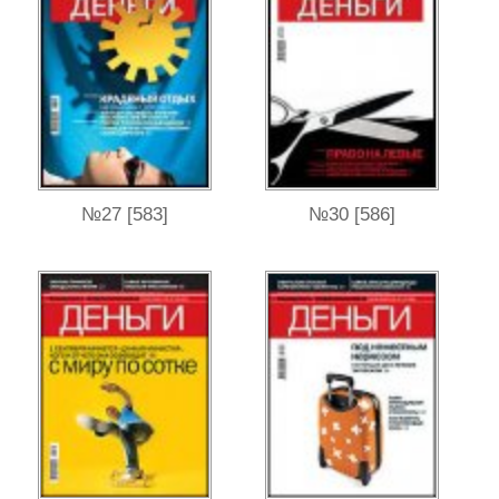
№27 [583]
№30 [586]