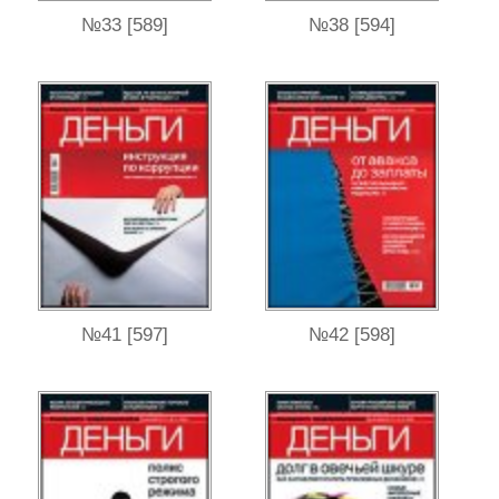
№33 [589]
№38 [594]
№41 [597]
№42 [598]